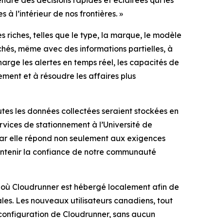
dre des décisions rapides et éclairées qui les
 à l’intérieur de nos frontières.
»
iches, telles que le type, la marque, le modèle
rchés, même avec des informations partielles, à
arge les alertes en temps réel, les capacités de
vement et à résoudre les affaires plus
utes les données collectées seraient stockées en
ervices de stationnement à l’Université de
car elle répond non seulement aux exigences
intenir la confiance de notre communauté
de, où Cloudrunner est hébergé localement afin de
les. Les nouveaux utilisateurs canadiens, tout
configuration de Cloudrunner, sans aucun