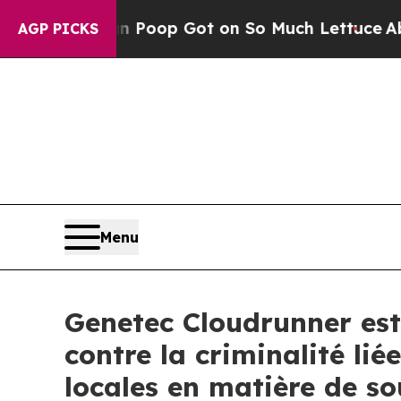
uman Poop Got on So Much Lettuce
Abortion Rat
AGP PICKS
Menu
Genetec Cloudrunner es
contre la criminalité li
locales en matière de s