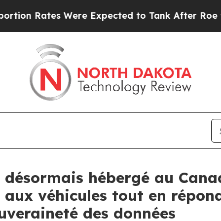
es Were Expected to Tank After Roe v. Wade wa
t désormais hébergé au Canad
ée aux véhicules tout en répo
ouveraineté des données