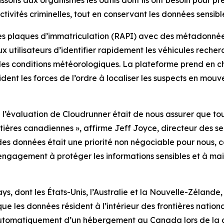
ns aux organismes les outils dont ils ont besoin pour pren
vités criminelles, tout en conservant les données sensibles
 plaques d’immatriculation (RAPI) avec des métadonnées r
x utilisateurs d’identifier rapidement les véhicules reche
s les conditions météorologiques. La plateforme prend en ch
ident les forces de l’ordre à localiser les suspects en mou
e l’évaluation de Cloudrunner était de nous assurer que to
rontières canadiennes
», affirme Jeff Joyce, directeur des s
es données était une priorité non négociable pour nous, 
engagement à protéger les informations sensibles et à ma
ays, dont les États-Unis, l’Australie et la Nouvelle-Zélan
 les données résident à l’intérieur des frontières nationa
t automatiquement d’un hébergement au Canada lors de la 