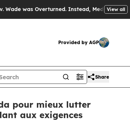
s Overturned. Instead, Medication Abortion Be
View all
Provided by AGP
Share
a pour mieux lutter
ndant aux exigences