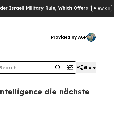
Military Rule, Which Offers Them few, if any, Gua
View all
Provided by AGP
Share
ntelligence die nächste