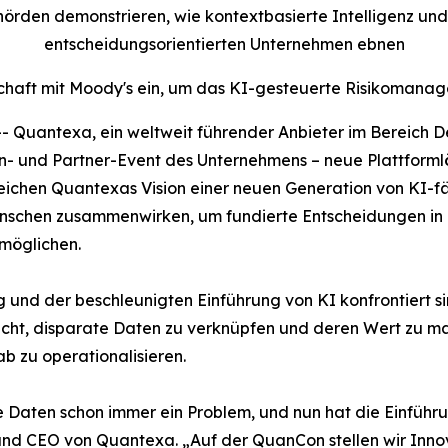
rden demonstrieren, wie kontextbasierte Intelligenz u
entscheidungsorientierten Unternehmen ebnen
chaft mit Moody's ein, um das KI-gesteuerte Risikomana
antexa, ein weltweit führender Anbieter im Bereich Deci
- und Partner-Event des Unternehmens – neue Plattform
streichen Quantexas Vision einer neuen Generation von KI-
enschen zusammenwirken, um fundierte Entscheidungen in 
möglichen.
d der beschleunigten Einführung von KI konfrontiert sind
icht, disparate Daten zu verknüpfen und deren Wert zu ma
b zu operationalisieren.
ten schon immer ein Problem, und nun hat die Einführu
 und CEO von Quantexa. „Auf der QuanCon stellen wir Inn