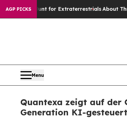
o Hunt for Extraterrestrials
About Three Million 
AGP PICKS
Menu
Quantexa zeigt auf der 
Generation KI-gesteuer