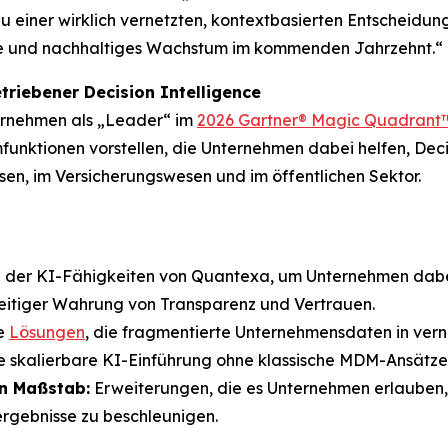
 zu einer wirklich vernetzten, kontextbasierten Entscheidu
ufe und nachhaltiges Wachstum im kommenden Jahrzehnt.“
riebener Decision Intelligence
ernehmen als „Leader“ im
2026 Gartner® Magic Quadrant™ 
unktionen vorstellen, die Unternehmen dabei helfen, Dec
n, im Versicherungswesen und im öffentlichen Sektor.
der KI-Fähigkeiten von Quantexa, um Unternehmen dabei
zeitiger Wahrung von Transparenz und Vertrauen.
e
Lösungen
, die fragmentierte Unternehmensdaten in ver
ne skalierbare KI-Einführung ohne klassische MDM-Ansätze
n Maßstab:
Erweiterungen, die es Unternehmen erlauben, D
rgebnisse zu beschleunigen.